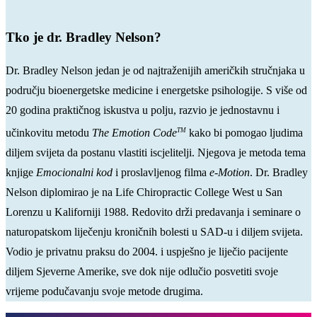
Tko je dr. Bradley Nelson?
Dr. Bradley Nelson jedan je od najtraženijih američkih stručnjaka u
području bioenergetske medicine i energetske psihologije. S više od
20 godina praktičnog iskustva u polju, razvio je jednostavnu i
TM
učinkovitu metodu
The Emotion Code
kako bi pomogao ljudima
diljem svijeta da postanu vlastiti iscjelitelji. Njegova je metoda tema
knjige
Emocionalni kod
i proslavljenog filma
e-Motion
. Dr. Bradley
Nelson diplomirao je na Life Chiropractic College West u San
Lorenzu u Kaliforniji 1988. Redovito drži predavanja i seminare o
naturopatskom liječenju kroničnih bolesti u SAD-u i diljem svijeta.
Vodio je privatnu praksu do 2004. i uspješno je liječio pacijente
diljem Sjeverne Amerike, sve dok nije odlučio posvetiti svoje
vrijeme podučavanju svoje metode drugima.